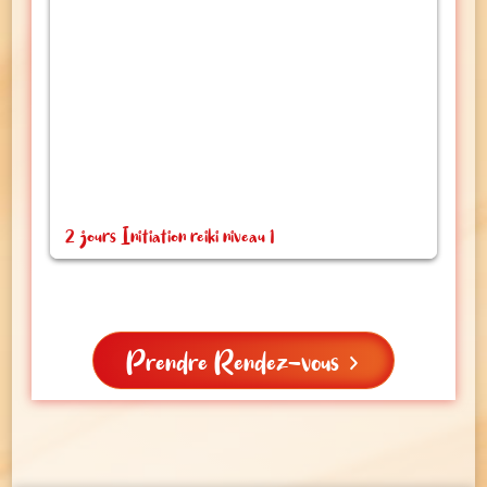
2 jours Initiation reiki niveau 1
So
Prendre Rendez-vous